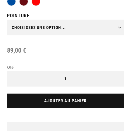
POINTURE
89,00 €
Qté
AJOUTER AU PANIER
Skip