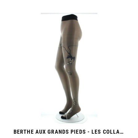
BERTHE AUX GRANDS PIEDS - LES COLLANTS CHAIRS 30 DENIERS "OISEAU" MARINE ET NOIR