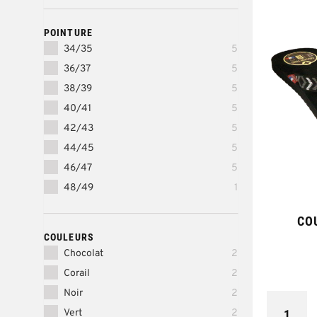
POINTURE
34/35
5
36/37
5
38/39
5
40/41
5
42/43
5
44/45
5
46/47
5
48/49
1
CO
COULEURS
Chocolat
2
Corail
2
Noir
2
1
Vert
2