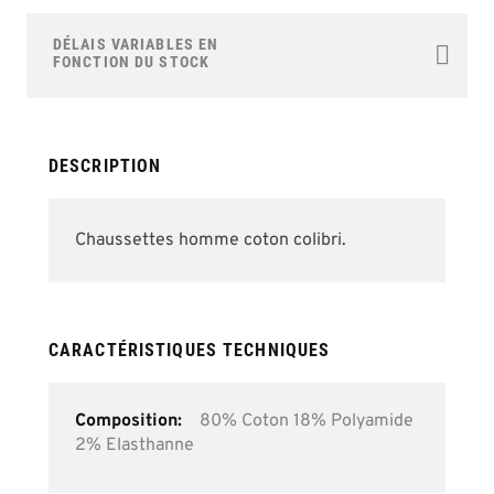
to
the
DÉLAIS VARIABLES EN
beginning
FONCTION DU STOCK
of
the
images
gallery
DESCRIPTION
Chaussettes homme coton colibri.
CARACTÉRISTIQUES TECHNIQUES
Plus
80% Coton 18% Polyamide
d’information
2% Elasthanne