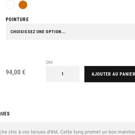
POINTURE
Qté
94,00 €
AJOUTER AU PANIE
QUES
che chic à vos tenues d'été. Cette tong promet un bon maintie