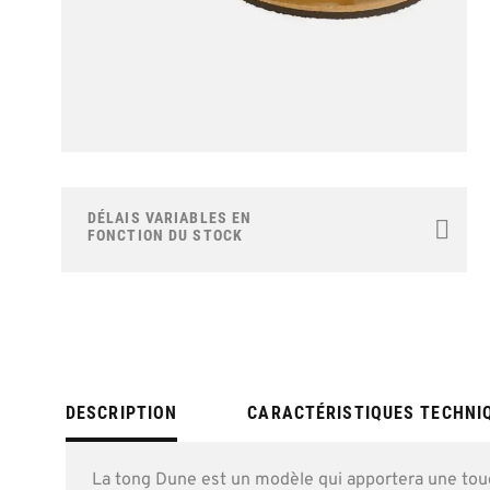
Skip
to
the
DÉLAIS VARIABLES EN
beginning
FONCTION DU STOCK
of
the
images
gallery
DESCRIPTION
CARACTÉRISTIQUES TECHNI
La tong Dune est un modèle qui apportera une tou