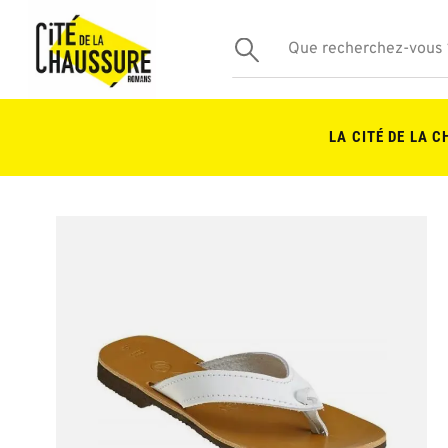
LA CITÉ DE LA 
Skip
to
the
end
of
the
images
gallery