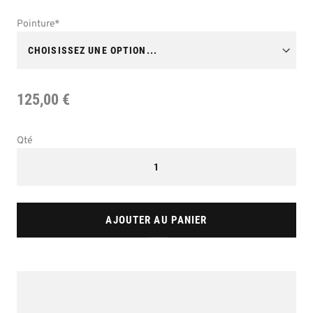
Pointure
125,00 €
Qté
AJOUTER AU PANIER
Skip
to
the