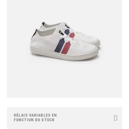
end
of
the
images
gallery
Skip
to
the
DÉLAIS VARIABLES EN
beginning
FONCTION DU STOCK
of