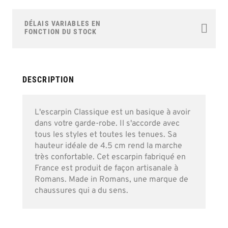
to
the
DÉLAIS VARIABLES EN
beginning
FONCTION DU STOCK
of
the
images
gallery
DESCRIPTION
L'escarpin Classique est un basique à avoir
dans votre garde-robe. Il s'accorde avec
tous les styles et toutes les tenues. Sa
hauteur idéale de 4.5 cm rend la marche
très confortable. Cet escarpin fabriqué en
France est produit de façon artisanale à
Romans. Made in Romans, une marque de
chaussures qui a du sens.