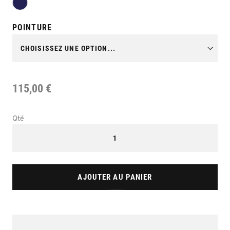
POINTURE
115,00 €
Qté
AJOUTER AU PANIER
Skip