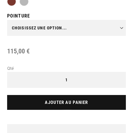
POINTURE
115,00 €
Qté
AJOUTER AU PANIER
Skip