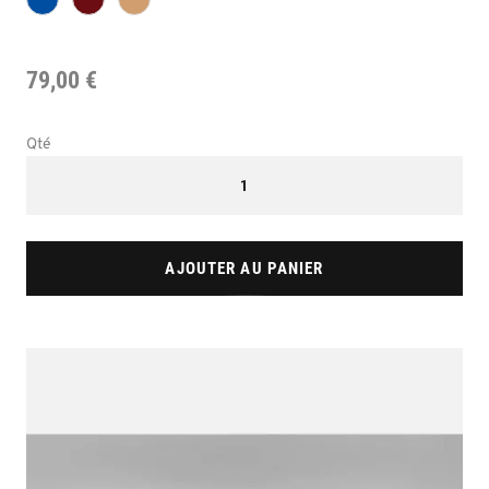
79,00 €
Qté
AJOUTER AU PANIER
Skip
to
the
end
of
the