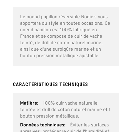
Le noeud papillon réversible Nodie's vous
apportera du style en toutes occasions. Ce
noeud papillon est 100% fabriqué en
France et se compose de cuir de vache
teinté, de drill de coton naturel marine,
ainsi que d'une surpiqûre marine et un
bouton pression métallique ajustable.
CARACTÉRISTIQUES TECHNIQUES
Plus
100% cuir vache naturelle
d’information
teintée et drill de coton naturel marine et 1
bouton pression métallique.
Éviter les surfaces
abrasives, protéger le cuir de l'humidité et