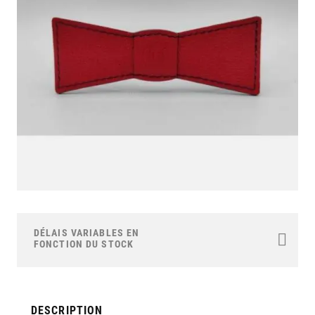
images
gallery
Skip
to
the
DÉLAIS VARIABLES EN
beginning
FONCTION DU STOCK
of
the
images
gallery
DESCRIPTION