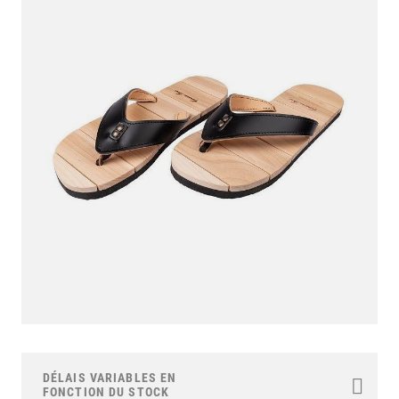
the
end
of
the
images
gallery
Skip
to
the
DÉLAIS VARIABLES EN
beginning
FONCTION DU STOCK