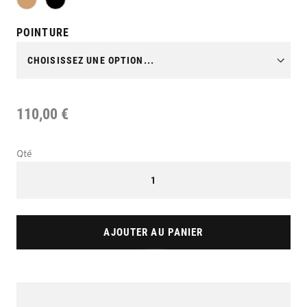
POINTURE
110,00 €
Qté
AJOUTER AU PANIER
Skip
to