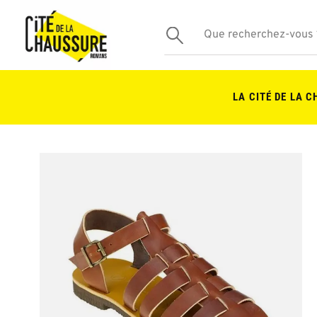
LA CITÉ DE LA 
Skip
to
the
end
of
the
images
gallery