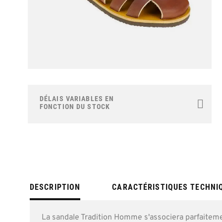
Skip
to
the
DÉLAIS VARIABLES EN
beginning
FONCTION DU STOCK
of
the
images
gallery
DESCRIPTION
CARACTÉRISTIQUES TECHNI
La sandale Tradition Homme s'associera parfaiteme