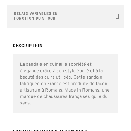
to
the
DÉLAIS VARIABLES EN
beginning
FONCTION DU STOCK
of
the
images
gallery
DESCRIPTION
La sandale en cuir allie sobriété et
élégance grâce à son style épuré et à la
beauté des cuirs utilisés. Cette sandale
fabriquée en France est produite de façon
artisanale à Romans. Made in Romans, une
marque de chaussures françaises qui a du
sens.